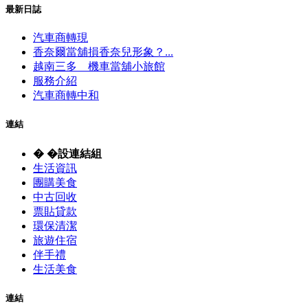
最新日誌
汽車商轉現
香奈爾當舖損香奈兒形象？...
越南三多 機車當舖小旅館
服務介紹
汽車商轉中和
連結
� �設連結組
生活資訊
團購美食
中古回收
票貼貸款
環保清潔
旅遊住宿
伴手禮
生活美食
連結