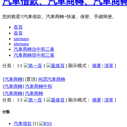
汽車借款、汽車商轉、汽車商
您的救星!!汽車借款、汽車商轉~快速、保密、手續簡便。
首頁
首頁
sitemaps
sitemaps
汽車商轉洽中和三泰
汽車商轉現中和三泰
分頁： 1/1
1
[ 顯示模式：
摘要
|
清單
]
[
汽車商轉
] [置頂]
何謂汽車商轉
[
汽車商轉
]
汽車商轉中和
[
汽車商轉
]
汽車商轉
分頁： 1/1
1
[ 顯示模式：
摘要
|
清單
]
分類
汽車借款
[1]