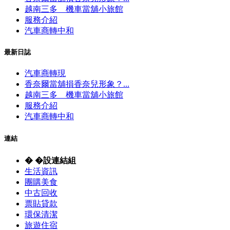
越南三多 機車當舖小旅館
服務介紹
汽車商轉中和
最新日誌
汽車商轉現
香奈爾當舖損香奈兒形象？...
越南三多 機車當舖小旅館
服務介紹
汽車商轉中和
連結
� �設連結組
生活資訊
團購美食
中古回收
票貼貸款
環保清潔
旅遊住宿