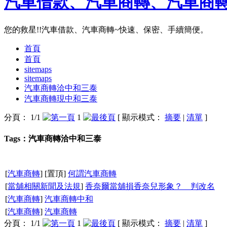
汽車借款、汽車商轉、汽車商
您的救星!!汽車借款、汽車商轉~快速、保密、手續簡便。
首頁
首頁
sitemaps
sitemaps
汽車商轉洽中和三泰
汽車商轉現中和三泰
分頁： 1/1
1
[ 顯示模式：
摘要
|
清單
]
Tags：汽車商轉洽中和三泰
[
汽車商轉
] [置頂]
何謂汽車商轉
[
當舖相關新聞及法規
]
香奈爾當舖損香奈兒形象？ 判改名
[
汽車商轉
]
汽車商轉中和
[
汽車商轉
]
汽車商轉
分頁： 1/1
1
[ 顯示模式：
摘要
|
清單
]