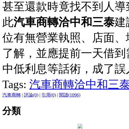
甚至還款時竟找不到人導
此
汽車商轉洽中和三泰
建
位有無營業執照、店面、
了解，並應提前一天借到
中低利息等話術，成了誤
Tags:
汽車商轉洽中和三
汽車商轉
|
評論(0)
|
引用(0)
|
閱讀(1096)
分類